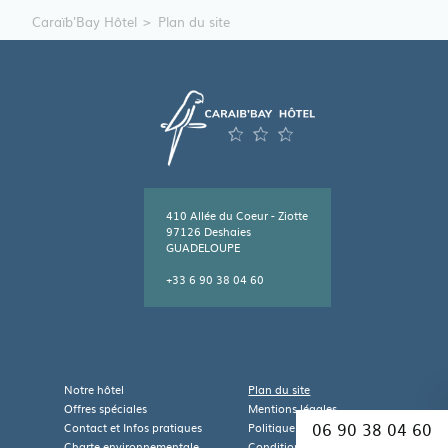
Caraïb'Bay Hôtel
Plan du site
410 Allée du Coeur - Ziotte
97126 Deshaies
GUADELOUPE
+33 6 90 38 04 60
Leaflet
| Map data ©
OpenStreetMap
contributors
×
+
Caraïb'Bay Hôtel
410 Allée du Coeur - Ziotte,
Notre hôtel
Plan du site
−
97126 DESHAIES,
Offres spéciales
Mentions légales
Guadeloupe
06 90 38 04 60
Contact et Infos pratiques
Politique de confidentialité
Charte environnementale
Conditions Générales de Vente